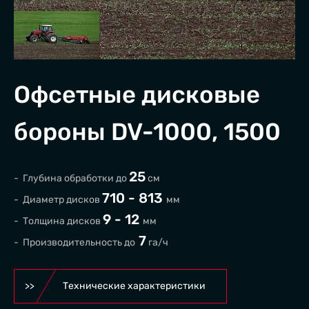
Офсетные дисковые
бороны DV-1000, 1500
О КОМПАНИИ
25
-
Глубина обработки до
см
710 -
813
-
Диаметр дисков
мм
НОВОСТИ
9 - 12
-
Толщина дисков
мм
7
КАТАЛОГ
-
Производительность до
га/ч
СЕРВИС
Технические характеристики