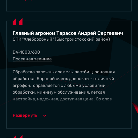
никаких проблем. На 2-й раз делает идиальную
структуру для посева, а так же приятно удивлены
при паровой и зяблевой обработке.
Главный агроном Тарасов Андрей Сергеевич
СПК "Хлеборобный" (Быстроистокский район)
DV-1000/600
Посевная техника
Обработка залежных земель, пастбищ, основная
обработка. Бороной очень довольны - отличный
агрофон, справляется с любыми условиями
обработки, минимум обслуживания, легкая
настройка, надежная, доступная цена. Со слов
агронома "лучшее приобретение техники за
последние 5 лет", "борона просто бомба".
Развернуть