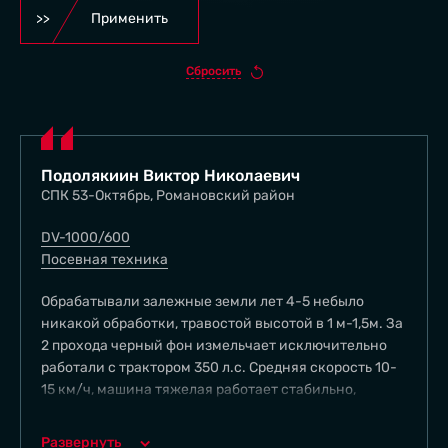
Применить
Сбросить
Подолякиин Виктор Николаевич
СПК 53-Октябрь, Романовский район
DV-1000/600
Посевная техника
Обрабатывали залежные земли лет 4-5 небыло
никакой обработки, травостой высотой в 1 м-1,5м. За
2 прохода черный фон измельчает исключительно
работали с трактором 350 л.с. Средняя скорость 10-
15 км/ч, машина тяжелая работает стабильно,
глубину держит идеально, обработали за 1-й год
2000 тыс га залежных земель по технической части
Развернуть