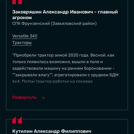
Заковряшин Александр Иванович - главный
агроном
СПК Фрунзенский (Завьяловский район)
Versatile 340
Тракторы
"Приобрели трактор зимой 2020 года. Весной, как
только появилась возможно, вышли в поле и
задействовали машину на раннем бороновании -
""закрывали влагу"", агрегатировали с орудием БДМ
6х4. Потом трактор работал на посевве
подсолнечника и кукурузы с посевным комплексом
Amazone ED-X 12 TC (16 рядков, доработанная
Развернуть
компанией ООО ""Комплекс Агро"").После посевной
был задействован на вывозке на поля органики с
ферм. Трактор достаточно экономичный. Чтобы
другие могли оценить его показатели, хозяйство
предоставило отчёт по результатам работ. Машиной
Кутилин Александр Филиппович