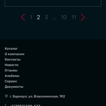
оценивают влажность культур. Комбайн сам
остановились на RSM 161. И не жалеем. Комбайн
напоминает о необходимости заточки ножей». "
показал себя отлично. Слов нет, – поделился
младший из фермеров Виталий Шпилев, который
1
2
3
…
10
11
работает на RSM 161 самостоятельно,– я 15 лет за
штурвалом, но с таким комфортом работать прежде
не приходилось. Жду не дождусь
уборки.Занимаются в КФХ пшеницей и
подсолнечником. По прошлому году взяли пшеницы
15 ц/га, подсолнечника – 8-10 ц/га. По таким полям
Каталог
Виталий «летал» со скоростью 11 км в час, убирая до
О компании
100 га в день.
Контакты
- Мощность двигателя чувствуется. Идет быстро и
Новости
ровно, несмотря на 9-метровую жатку. Нагрузка в 15
Отзывы
ц/га для такой машины небольшая. Но у нас в
Альбомы
хозяйстве около 10% пашни отводится под озимые, а
Сервис
в прошлом году в районе было дождливо. Колос
Документы
налился, дал 27 ц/га, но ему не хватило солнца и
кое-где оставалась зеленое и влажное зерно. Наш
г. Барнаул
,
ул. Власихинская, 192
ACROS с таким фоном уже не справлялся, а RSM 161
быстро все убрал. Бункер наполнялся за 25 минут, –